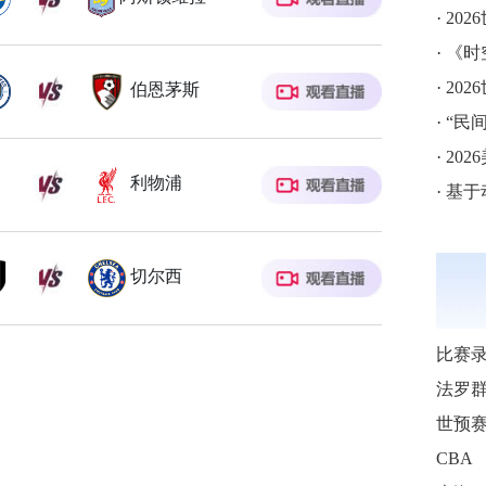
·
202
·
《时空
·
20
伯恩茅斯
·
“民
·
202
利物浦
·
基于
切尔西
比赛
法罗
世预
CBA