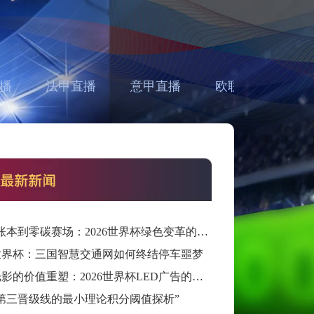
播
法甲直播
意甲直播
欧联直播
亚
“从碳账本到零碳赛场：2026世界杯绿色变革的系统路径与重构”
6世界杯：三国智慧交通网如何终结停车噩梦
赛场光影的价值重塑：2026世界杯LED广告的维度跃迁
第三晋级线的最小理论积分阈值探析”