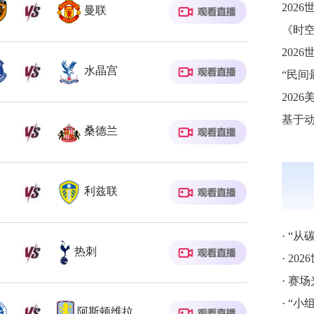
曼联
202
水晶宫
“民间
基于
桑德兰
利兹联
·
“从碳
热刺
·
20
·
赛场光
·
“小
阿斯顿维拉