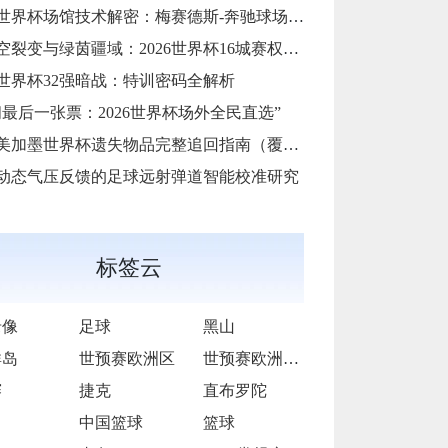
6世界杯场馆技术解密：梅赛德斯-奔驰球场可变屋顶调度系统首次曝光
裂变与绿茵疆域：2026世界杯16城赛权重组与跨时区观赛革命》
26世界杯32强暗战：特训密码全解析
间最后一张票：2026世界杯场外全民直选”
6美加墨世界杯遗失物品完整追回指南（覆盖所有主办城市）
动态气压反馈的足球远射弹道智能校准研究
标签云
录像
足球
黑山
群岛
世预赛欧洲区
世预赛欧洲区小组赛L组第2轮
赛
捷克
直布罗陀
中国篮球
篮球